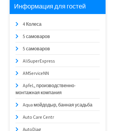
Информация для гостей
4 Колеса
5 самоваров
5 самоваров
AliSuperExpress
AMServiceNN
ApfeL, производственно-
монтажная компания
Aqua мойдодыр, банная усадьба
Auto Care Centr
AutoDiag