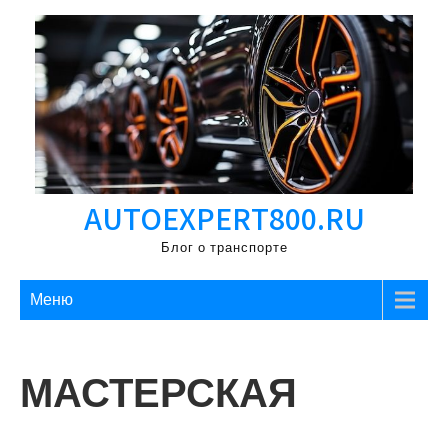
Перейти
к
содержимому
AUTOEXPERT800.RU
Блог о транспорте
Меню
МАСТЕРСКАЯ