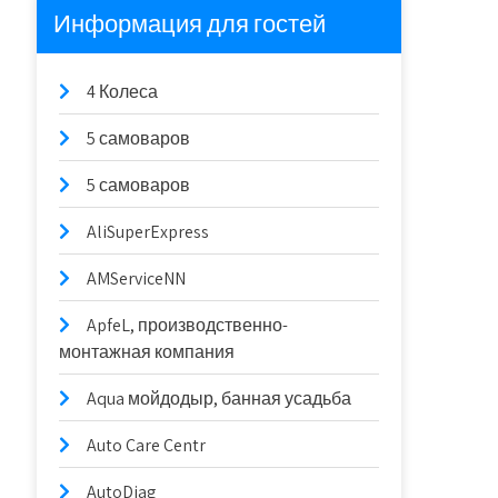
Информация для гостей
4 Колеса
5 самоваров
5 самоваров
AliSuperExpress
AMServiceNN
ApfeL, производственно-
монтажная компания
Aqua мойдодыр, банная усадьба
Auto Care Centr
AutoDiag