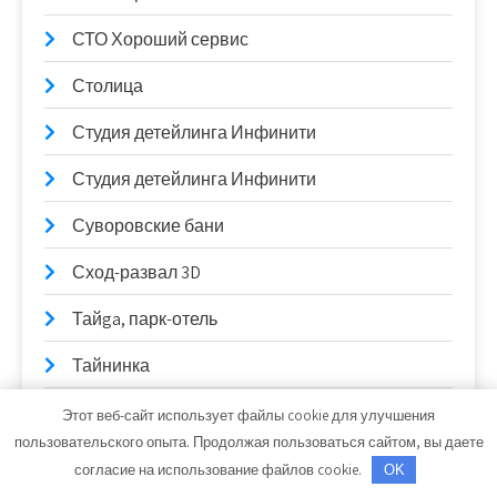
СТО Хороший сервис
Столица
Студия детейлинга Инфинити
Студия детейлинга Инфинити
Суворовские бани
Сход-развал 3D
Тайga, парк-отель
Тайнинка
Твой, гостинично-развлекательный комплекс
Этот веб-сайт использует файлы cookie для улучшения
пользовательского опыта. Продолжая пользоваться сайтом, вы даете
Темп, спортивный комплекс
согласие на использование файлов cookie.
OK