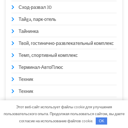
Сход-развал 3D
Тайga, парк-отель
Тайнинка
Твой, гостинично-развлекательный комплекс
Темп, спортивный комплекс
Терминал-АвтоПлюс
Техник
Техник
Тонус, баня
Этот веб-сайт использует файлы cookie для улучшения
пользовательского опыта. Продолжая пользоваться сайтом, вы даете
Тонус, сауна
согласие на использование файлов cookie.
OK
Торговая фирма, ИП Васильев Е.П.