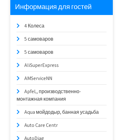
Информация для гостей
4 Колеса
5 самоваров
5 самоваров
AliSuperExpress
AMServiceNN
ApfeL, производственно-
монтажная компания
Aqua мойдодыр, банная усадьба
Auto Care Centr
AutoDiag