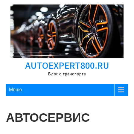
Перейти
к
содержимому
AUTOEXPERT800.RU
Блог о транспорте
Меню
АВТОСЕРВИС