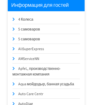
Информация для гостей
4 Колеса
5 самоваров
5 самоваров
AliSuperExpress
AMServiceNN
ApfeL, производственно-
монтажная компания
Aqua мойдодыр, банная усадьба
Auto Care Centr
AutoDiag