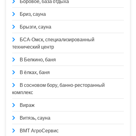
Боровое, база отдыха
Бриз, сауна
Брызги, сауна
БСА-Омск, специализированный
технический центр
В Белкино, баня
В ёлках, баня
В сосновом бору, банно-ресторанный
комплекс
Вираж
Витязь, сауна
ВМТ АгроСервис