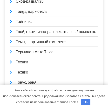
Сход-развал 3D
Тайga, парк-отель
Тайнинка
Твой, гостинично-развлекательный комплекс
Темп, спортивный комплекс
Терминал-АвтоПлюс
Техник
Техник
Тонус, баня
Этот веб-сайт использует файлы cookie для улучшения
Тонус, сауна
пользовательского опыта. Продолжая пользоваться сайтом, вы даете
согласие на использование файлов cookie.
Торговая фирма, ИП Васильев Е.П.
OK