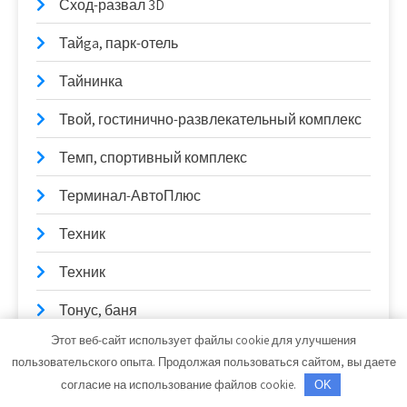
Сход-развал 3D
Тайga, парк-отель
Тайнинка
Твой, гостинично-развлекательный комплекс
Темп, спортивный комплекс
Терминал-АвтоПлюс
Техник
Техник
Тонус, баня
Этот веб-сайт использует файлы cookie для улучшения
Тонус, сауна
пользовательского опыта. Продолжая пользоваться сайтом, вы даете
согласие на использование файлов cookie.
Торговая фирма, ИП Васильев Е.П.
OK