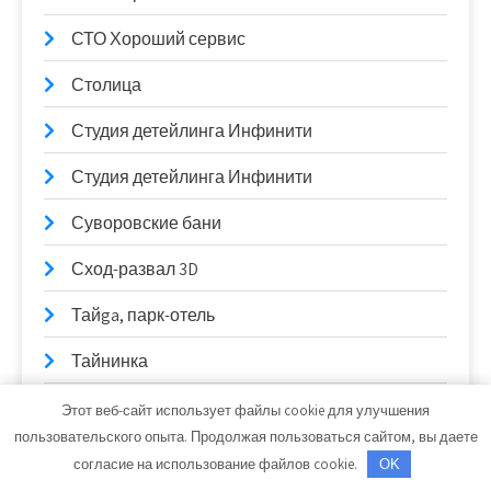
СТО Хороший сервис
Столица
Студия детейлинга Инфинити
Студия детейлинга Инфинити
Суворовские бани
Сход-развал 3D
Тайga, парк-отель
Тайнинка
Твой, гостинично-развлекательный комплекс
Этот веб-сайт использует файлы cookie для улучшения
пользовательского опыта. Продолжая пользоваться сайтом, вы даете
Темп, спортивный комплекс
согласие на использование файлов cookie.
OK