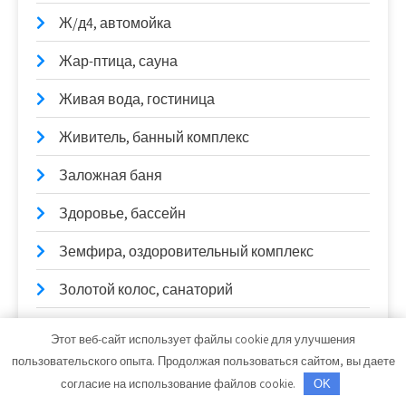
Ж/д4, автомойка
Жар-птица, сауна
Живая вода, гостиница
Живитель, банный комплекс
Заложная баня
Здоровье, бассейн
Земфира, оздоровительный комплекс
Золотой колос, санаторий
Золотой Лев, гостиничный комплекс
Этот веб-сайт использует файлы cookie для улучшения
пользовательского опыта. Продолжая пользоваться сайтом, вы даете
Иван Купала, гостевой дом-баня
согласие на использование файлов cookie.
OK
Инжекторсервис