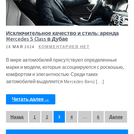
Исключительное качество и стиль: аренда
Mercedes S Class в Дубае
28 МАЯ 2024
КОММЕНТАРИЕВ НЕТ
В мире автомобилей присутствуют определенные
марки и модели, которые ассоциируются с роскошью,
комфортом и элегантностью. Среди таких
автомобилей выделяется Mercedes-Benz […]
Читать далее →
Пагинация
Назад
1
2
3
4
…
6
Далее
записей