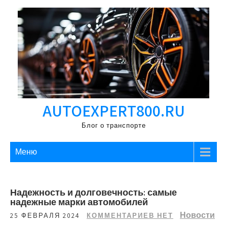
Перейти
к
содержимому
AUTOEXPERT800.RU
Блог о транспорте
Меню
Надежность и долговечность: самые
надежные марки автомобилей
Новости
25 ФЕВРАЛЯ 2024
КОММЕНТАРИЕВ НЕТ