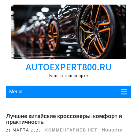
Перейти
к
содержимому
AUTOEXPERT800.RU
Блог о транспорте
Меню
Лучшие китайские кроссоверы: комфорт и
практичность
Новости
21 МАРТА 2026
КОММЕНТАРИЕВ НЕТ