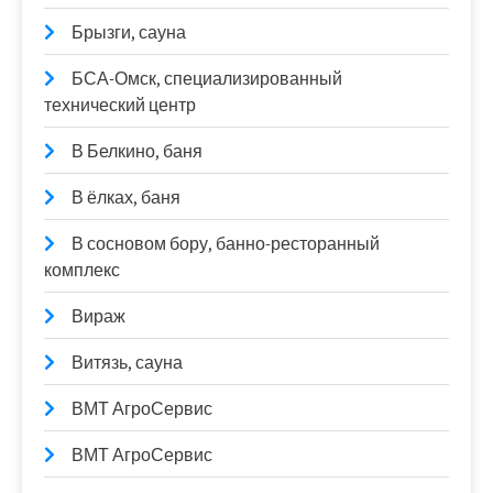
Брызги, сауна
БСА-Омск, специализированный
технический центр
В Белкино, баня
В ёлках, баня
В сосновом бору, банно-ресторанный
комплекс
Вираж
Витязь, сауна
ВМТ АгроСервис
ВМТ АгроСервис