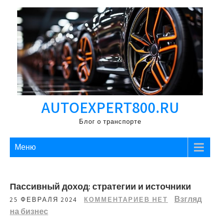
Перейти
к
содержимому
AUTOEXPERT800.RU
Блог о транспорте
Меню
Пассивный доход: стратегии и источники
Взгляд
25 ФЕВРАЛЯ 2024
КОММЕНТАРИЕВ НЕТ
на бизнес